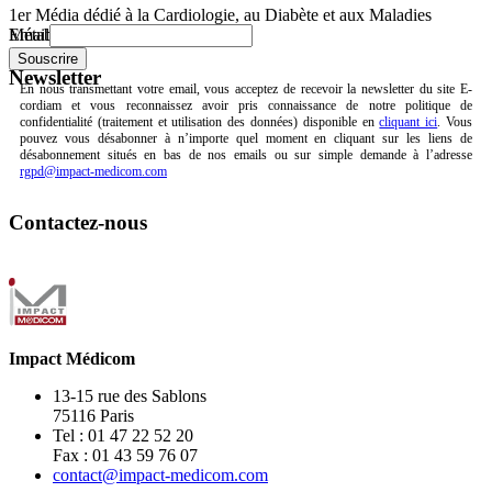
1er Média dédié à la Cardiologie, au Diabète et aux Maladies
Email
Métaboliques.
Newsletter
En nous transmettant votre email, vous acceptez de recevoir la newsletter du site E-
cordiam et vous reconnaissez avoir pris connaissance de notre politique de
confidentialité (traitement et utilisation des données) disponible en
cliquant ici
. Vous
pouvez vous désabonner à n’importe quel moment en cliquant sur les liens de
désabonnement situés en bas de nos emails ou sur simple demande à l’adresse
rgpd@impact-medicom.com
Contactez-nous
Impact Médicom
13-15 rue des Sablons
75116 Paris
Tel : 01 47 22 52 20
Fax : 01 43 59 76 07
contact@impact-medicom.com