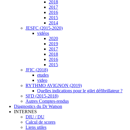
2018
2017
2016
2015
2014
JESFC (2015-2020)
vidéos
2020
2019
2017
2018
2016
2015
JFIC (2018)
etudes
video
RYTHMO AVIGNON (2019)
Quelles indications pour le gilet défibrillateur ?
SFD (2015-2018)
Autres Comptes-rendus
Diagnostics du Dr Watson
INTERNES
DIU / DU
Calcul de scores
Liens utiles