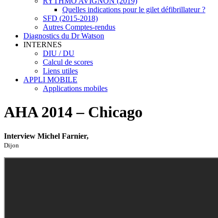
RYTHMO AVIGNON (2019)
Quelles indications pour le gilet défibrillateur ?
SFD (2015-2018)
Autres Comptes-rendus
Diagnostics du Dr Watson
INTERNES
DIU / DU
Calcul de scores
Liens utiles
APPLI MOBILE
Applications mobiles
AHA 2014 – Chicago
Interview Michel Farnier,
Dijon