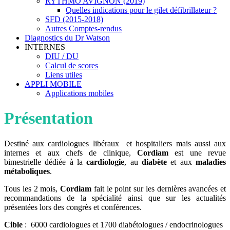
RYTHMO AVIGNON (2019)
Quelles indications pour le gilet défibrillateur ?
SFD (2015-2018)
Autres Comptes-rendus
Diagnostics du Dr Watson
INTERNES
DIU / DU
Calcul de scores
Liens utiles
APPLI MOBILE
Applications mobiles
Présentation
Destiné aux cardiologues libéraux et hospitaliers mais aussi aux
internes et aux chefs de clinique,
Cordiam
est une revue
bimestrielle dédiée à la
cardiologie
, au
diabète
et aux
maladies
métaboliques
.
Tous les 2 mois,
Cordiam
fait le point sur les dernières avancées et
recommandations de la spécialité ainsi que sur les actualités
présentées lors des congrès et conférences.
Cible
: 6000 cardiologues et 1700 diabétologues / endocrinologues