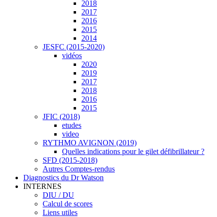
2018
2017
2016
2015
2014
JESFC (2015-2020)
vidéos
2020
2019
2017
2018
2016
2015
JFIC (2018)
etudes
video
RYTHMO AVIGNON (2019)
Quelles indications pour le gilet défibrillateur ?
SFD (2015-2018)
Autres Comptes-rendus
Diagnostics du Dr Watson
INTERNES
DIU / DU
Calcul de scores
Liens utiles