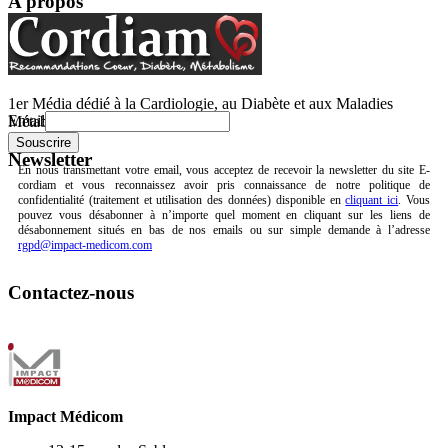
A propos
1er Média dédié à la Cardiologie, au Diabète et aux Maladies
Email
Métaboliques.
Newsletter
En nous transmettant votre email, vous acceptez de recevoir la newsletter du site E-
cordiam et vous reconnaissez avoir pris connaissance de notre politique de
confidentialité (traitement et utilisation des données) disponible en
cliquant ici
. Vous
pouvez vous désabonner à n’importe quel moment en cliquant sur les liens de
désabonnement situés en bas de nos emails ou sur simple demande à l’adresse
rgpd@impact-medicom.com
Contactez-nous
Impact Médicom