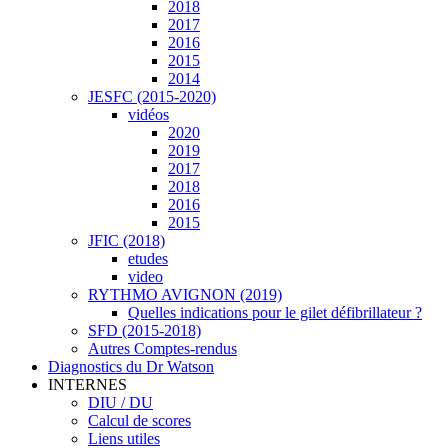
2018
2017
2016
2015
2014
JESFC (2015-2020)
vidéos
2020
2019
2017
2018
2016
2015
JFIC (2018)
etudes
video
RYTHMO AVIGNON (2019)
Quelles indications pour le gilet défibrillateur ?
SFD (2015-2018)
Autres Comptes-rendus
Diagnostics du Dr Watson
INTERNES
DIU / DU
Calcul de scores
Liens utiles