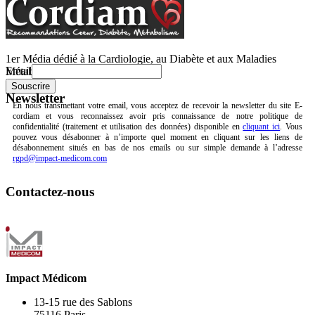
1er Média dédié à la Cardiologie, au Diabète et aux Maladies
Email
Métaboliques.
Newsletter
En nous transmettant votre email, vous acceptez de recevoir la newsletter du site E-
cordiam et vous reconnaissez avoir pris connaissance de notre politique de
confidentialité (traitement et utilisation des données) disponible en
cliquant ici
. Vous
pouvez vous désabonner à n’importe quel moment en cliquant sur les liens de
désabonnement situés en bas de nos emails ou sur simple demande à l’adresse
rgpd@impact-medicom.com
Contactez-nous
Impact Médicom
13-15 rue des Sablons
75116 Paris