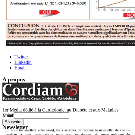
Twitter
Linkedin
Email
A propos
1er Média dédié à la Cardiologie, au Diabète et aux Maladies
Email
Métaboliques.
Newsletter
En nous transmettant votre email, vous acceptez de recevoir la newsletter du site E-
cordiam et vous reconnaissez avoir pris connaissance de notre politique de