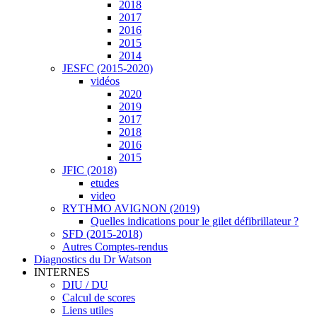
2018
2017
2016
2015
2014
JESFC (2015-2020)
vidéos
2020
2019
2017
2018
2016
2015
JFIC (2018)
etudes
video
RYTHMO AVIGNON (2019)
Quelles indications pour le gilet défibrillateur ?
SFD (2015-2018)
Autres Comptes-rendus
Diagnostics du Dr Watson
INTERNES
DIU / DU
Calcul de scores
Liens utiles