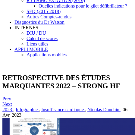
RYTHMO AVIGNON (2019)
Quelles indications pour le gilet défibrillateur ?
SFD (2015-2018)
Autres Comptes-rendus
Diagnostics du Dr Watson
INTERNES
DIU / DU
Calcul de scores
Liens utiles
APPLI MOBILE
Applications mobiles
RETROSPECTIVE DES ÉTUDES
MARQUANTES 2022 – STRONG HF
Prev
Next
2023
,
Infographie
,
Insuffisance cardiaque
,
Nicolas Danchin
|
06
Avr, 2023