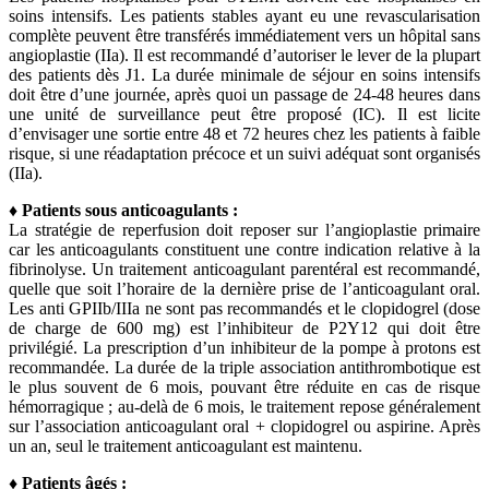
soins intensifs. Les patients stables ayant eu une revascularisation
complète peuvent être transférés immédiatement vers un hôpital sans
angioplastie (IIa). Il est recommandé d’autoriser le lever de la plupart
des patients dès J1. La durée minimale de séjour en soins intensifs
doit être d’une journée, après quoi un passage de 24-48 heures dans
une unité de surveillance peut être proposé (IC). Il est licite
d’envisager une sortie entre 48 et 72 heures chez les patients à faible
risque, si une réadaptation précoce et un suivi adéquat sont organisés
(IIa).
♦ Patients sous anticoagulants :
La stratégie de reperfusion doit reposer sur l’angioplastie primaire
car les anticoagulants constituent une contre indication relative à la
fibrinolyse. Un traitement anticoagulant parentéral est recommandé,
quelle que soit l’horaire de la dernière prise de l’anticoagulant oral.
Les anti GPIIb/IIIa ne sont pas recommandés et le clopidogrel (dose
de charge de 600 mg) est l’inhibiteur de P2Y12 qui doit être
privilégié. La prescription d’un inhibiteur de la pompe à protons est
recommandée. La durée de la triple association antithrombotique est
le plus souvent de 6 mois, pouvant être réduite en cas de risque
hémorragique ; au-delà de 6 mois, le traitement repose généralement
sur l’association anticoagulant oral + clopidogrel ou aspirine. Après
un an, seul le traitement anticoagulant est maintenu.
♦ Patients âgés :