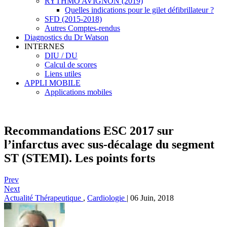
RYTHMO AVIGNON (2019)
Quelles indications pour le gilet défibrillateur ?
SFD (2015-2018)
Autres Comptes-rendus
Diagnostics du Dr Watson
INTERNES
DIU / DU
Calcul de scores
Liens utiles
APPLI MOBILE
Applications mobiles
Recommandations ESC 2017 sur
l’infarctus avec sus-décalage du segment
ST (STEMI). Les points forts
Prev
Next
Actualité Thérapeutique
,
Cardiologie
|
06 Juin, 2018