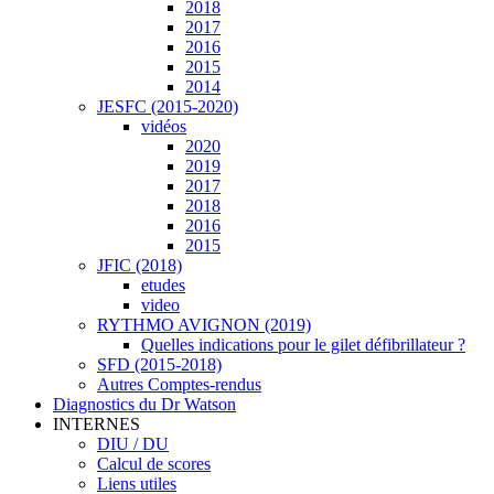
2018
2017
2016
2015
2014
JESFC (2015-2020)
vidéos
2020
2019
2017
2018
2016
2015
JFIC (2018)
etudes
video
RYTHMO AVIGNON (2019)
Quelles indications pour le gilet défibrillateur ?
SFD (2015-2018)
Autres Comptes-rendus
Diagnostics du Dr Watson
INTERNES
DIU / DU
Calcul de scores
Liens utiles