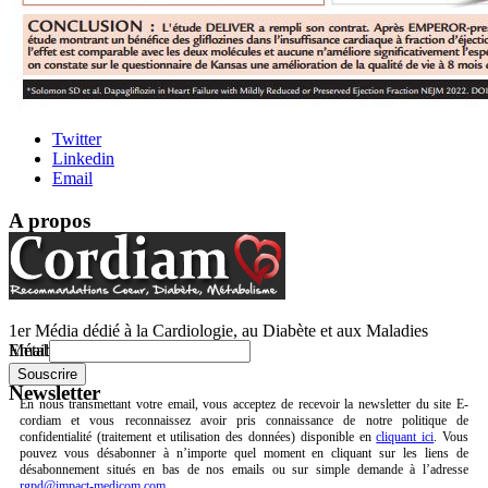
Twitter
Linkedin
Email
A propos
1er Média dédié à la Cardiologie, au Diabète et aux Maladies
Email
Métaboliques.
Newsletter
En nous transmettant votre email, vous acceptez de recevoir la newsletter du site E-
cordiam et vous reconnaissez avoir pris connaissance de notre politique de
confidentialité (traitement et utilisation des données) disponible en
cliquant ici
. Vous
pouvez vous désabonner à n’importe quel moment en cliquant sur les liens de
désabonnement situés en bas de nos emails ou sur simple demande à l’adresse
rgpd@impact-medicom.com