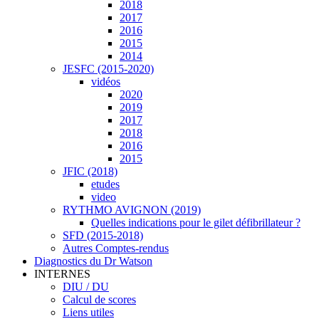
2018
2017
2016
2015
2014
JESFC (2015-2020)
vidéos
2020
2019
2017
2018
2016
2015
JFIC (2018)
etudes
video
RYTHMO AVIGNON (2019)
Quelles indications pour le gilet défibrillateur ?
SFD (2015-2018)
Autres Comptes-rendus
Diagnostics du Dr Watson
INTERNES
DIU / DU
Calcul de scores
Liens utiles