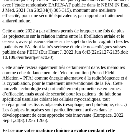
avec l’étude randomisée EARLY-AF publiée dans le NEJM (N Engl
J Med. 2021 Jan 28;384(4):305-315), montrant une meilleure
efficacité, pour une sécurité équivalente, par rapport au traitement
antiarythmique.
Cette année 2022 a par ailleurs permis de braquer une fois de plus
les projecteurs sur la relation intime entre la fibrillation atriale et le
cerveau, avec plusieurs études sur le sujet du déclin cognitif chez les
patients en FA, dont la très sérieuse étude de nos collègues suisses
publiée dans l’EHJ (Eur Heart J. 2022 Jun 6;43(22):2127-2135.doi:
10.1093/eurheartj/ehac020).
Cette année restera également très certainement dans les mémoires
comme celle du lancement de l’électroporation (Pulsed Field
Ablation – PFA) comme énergie alternative à la radiofréquence et à
la cryoablation, pour le traitement interventionnel de la FA. Cette
nouvelle technologie est particulièrement prometteuse en termes
d’efficacité, mais aussi de sécurité pour les patients, du fait de sa
spécificité tissulaire ciblant les cellules myocardiques, tout
en épargnant les tissus adjacents (œsophage, nerf phrénique, etc…)
Les équipes françaises sont particulièrement actives dans le
développement de cette approche très innovante (Europace. 2022
Sep 1;24(8):1256-1266).
Est-ce que votre pratique clinique a évolué pendant cette