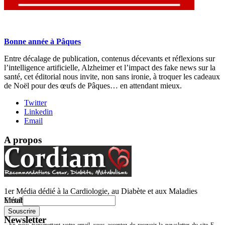
Bonne année à Pâques
Entre décalage de publication, contenus décevants et réflexions sur
l’intelligence artificielle, Alzheimer et l’impact des fake news sur la
santé, cet éditorial nous invite, non sans ironie, à troquer les cadeaux
de Noël pour des œufs de Pâques… en attendant mieux.
Twitter
Linkedin
Email
A propos
1er Média dédié à la Cardiologie, au Diabète et aux Maladies
Email
Métaboliques.
Newsletter
En nous transmettant votre email, vous acceptez de recevoir la newsletter du site E-