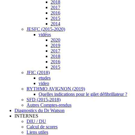
2018
2017
2016
2015
2014
JESFC (2015-2020)
vidéos
2020
2019
2017
2018
2016
2015
JFIC (2018)
etudes
video
RYTHMO AVIGNON (2019)
Quelles indications pour le gilet défibrillateur ?
SFD (2015-2018)
Autres Comptes-rendus
Diagnostics du Dr Watson
INTERNES
DIU / DU
Calcul de scores
Liens utiles