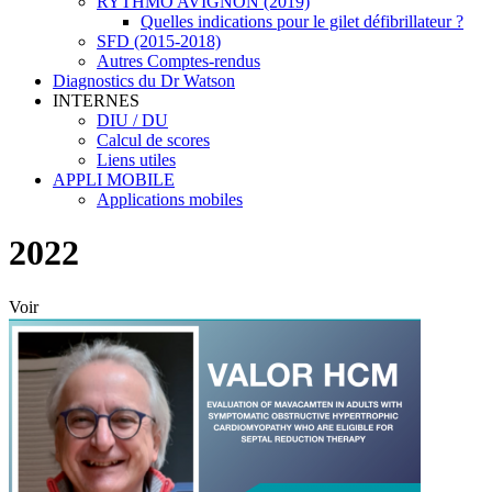
RYTHMO AVIGNON (2019)
Quelles indications pour le gilet défibrillateur ?
SFD (2015-2018)
Autres Comptes-rendus
Diagnostics du Dr Watson
INTERNES
DIU / DU
Calcul de scores
Liens utiles
APPLI MOBILE
Applications mobiles
2022
Voir