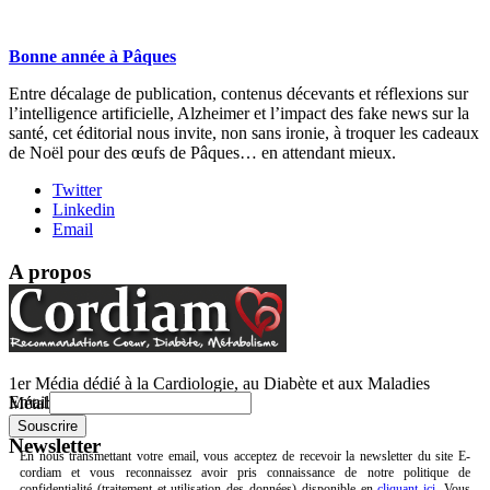
Bonne année à Pâques
Entre décalage de publication, contenus décevants et réflexions sur
l’intelligence artificielle, Alzheimer et l’impact des fake news sur la
santé, cet éditorial nous invite, non sans ironie, à troquer les cadeaux
de Noël pour des œufs de Pâques… en attendant mieux.
Twitter
Linkedin
Email
A propos
1er Média dédié à la Cardiologie, au Diabète et aux Maladies
Email
Métaboliques.
Newsletter
En nous transmettant votre email, vous acceptez de recevoir la newsletter du site E-
cordiam et vous reconnaissez avoir pris connaissance de notre politique de
confidentialité (traitement et utilisation des données) disponible en
cliquant ici
. Vous