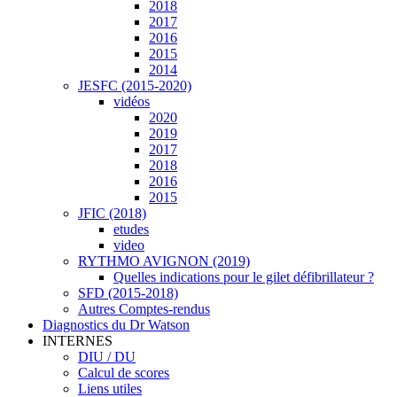
2018
2017
2016
2015
2014
JESFC (2015-2020)
vidéos
2020
2019
2017
2018
2016
2015
JFIC (2018)
etudes
video
RYTHMO AVIGNON (2019)
Quelles indications pour le gilet défibrillateur ?
SFD (2015-2018)
Autres Comptes-rendus
Diagnostics du Dr Watson
INTERNES
DIU / DU
Calcul de scores
Liens utiles