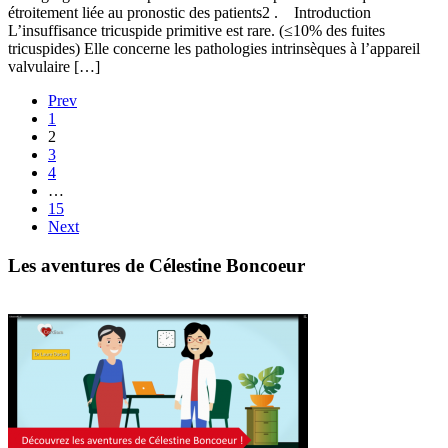
étroitement liée au pronostic des patients2 . Introduction
L’insuffisance tricuspide primitive est rare. (≤10% des fuites
tricuspides) Elle concerne les pathologies intrinsèques à l’appareil
valvulaire […]
Prev
1
2
3
4
…
15
Next
Les aventures de Célestine Boncoeur