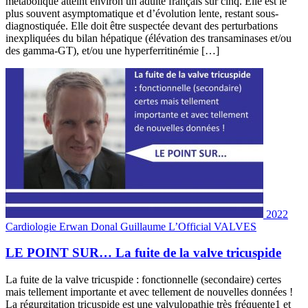
métabolique atteint environ un adulte français sur cinq. Elle est le
plus souvent asymptomatique et d’évolution lente, restant sous-
diagnostiquée. Elle doit être suspectée devant des perturbations
inexpliquées du bilan hépatique (élévation des transaminases et/ou
des gamma-GT), et/ou une hyperferritinémie […]
2022
Cardiologie
Erwan Donal
Guillaume L’Official
VALVES
LE POINT SUR… La fuite de la valve tricuspide
La fuite de la valve tricuspide : fonctionnelle (secondaire) certes
mais tellement importante et avec tellement de nouvelles données !
La régurgitation tricuspide est une valvulopathie très fréquente1 et