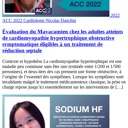
2022
ACC 2022
Cardiologie
Nicolas Danchin
Évaluation du Mavacamten chez les adultes atteints
de cardiomyopathie hypertrophique obstructive
symptomatique éligibles à un traitement de
réduction septale
Contexte et hypothèse La cardiomyopathie hypertrophique est une
maladie peu commune sans être rare (estimée entre 1/200 et 1/500
personnes), et deux-tiers des cas prennent une forme obstructive, à
l’origine de l’essentiel des symptômes. Lorsque les symptômes sont
invalidants malgré le traitement médicamenteux classique, la prise en
charge repose jusqu’ici essentiellement sur les interventions de […]