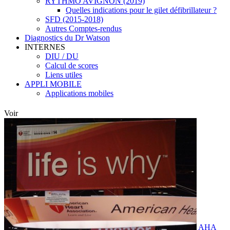
RYTHMO AVIGNON (2019)
Quelles indications pour le gilet défibrillateur ?
SFD (2015-2018)
Autres Comptes-rendus
Diagnostics du Dr Watson
INTERNES
DIU / DU
Calcul de scores
Liens utiles
APPLI MOBILE
Applications mobiles
Voir
AHA