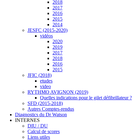
2018
2017
2016
2015
2014
JESFC (2015-2020)
vidéos
2020
2019
2017
2018
2016
2015
JFIC (2018)
etudes
video
RYTHMO AVIGNON (2019)
Quelles indications pour le gilet défibrillateur ?
SFD (2015-2018)
Autres Comptes-rendus
Diagnostics du Dr Watson
INTERNES
DIU / DU
Calcul de scores
Liens utiles