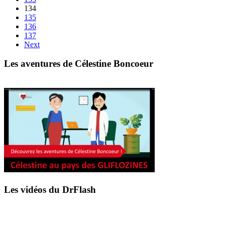
134
135
136
137
Next
Les aventures de Célestine Boncoeur
Les vidéos du DrFlash