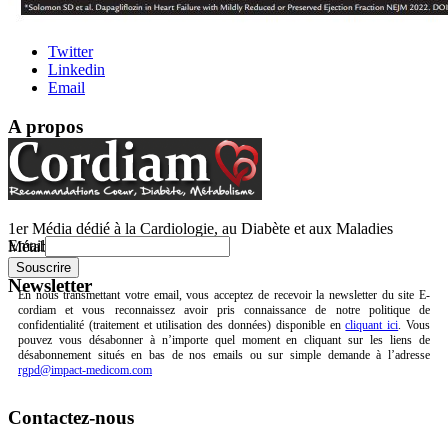
Twitter
Linkedin
Email
A propos
1er Média dédié à la Cardiologie, au Diabète et aux Maladies
Email
Métaboliques.
Newsletter
En nous transmettant votre email, vous acceptez de recevoir la newsletter du site E-
cordiam et vous reconnaissez avoir pris connaissance de notre politique de
confidentialité (traitement et utilisation des données) disponible en
cliquant ici
. Vous
pouvez vous désabonner à n’importe quel moment en cliquant sur les liens de
désabonnement situés en bas de nos emails ou sur simple demande à l’adresse
rgpd@impact-medicom.com
Contactez-nous